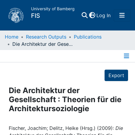
University of Bamberg
(current)
FIS
Log In
Home
Home
Research Outputs
Publications
Die Architektur der Gesellschaft : Theorien für die Architektursoziologie
Publications
Details
Research Data
Export
Projects
Die Architektur der
Gesellschaft : Theorien für die
People
Architektursoziologie
Institutions
Fischer, Joachim; Delitz, Heike (Hrsg.) (2009):
Die