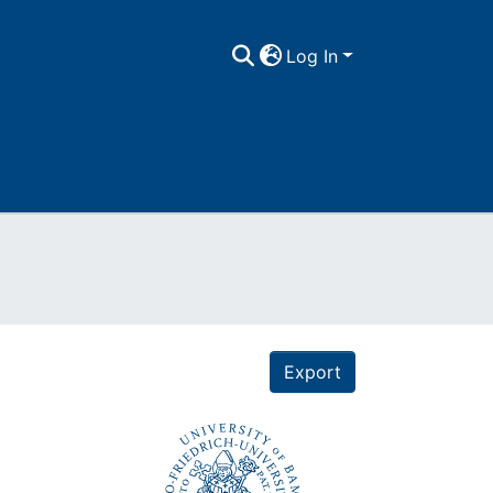
Log In
Export