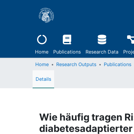
Home
Publications
Research Data
Proj
Home
Research Outputs
Publications
Details
Wie häufig tragen R
diabetesadaptierte