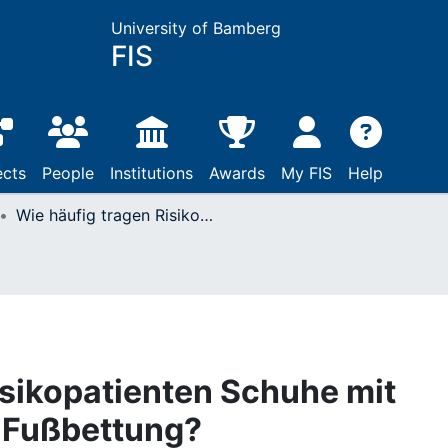
University of Bamberg
FIS
ects
People
Institutions
Awards
My FIS
Help
Wie häufig tragen Risikopatienten Schuhe mit diabetesadaptierter Fußbettung?
isikopatienten Schuhe mit
r Fußbettung?