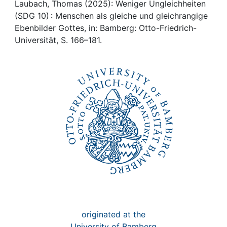
Awards
Laubach, Thomas (2025): Weniger Ungleichheiten
(SDG 10) : Menschen als gleiche und gleichrangige
My FIS
Ebenbilder Gottes, in: Bamberg: Otto-Friedrich-
Universität, S. 166–181.
Help
originated at the
University of Bamberg