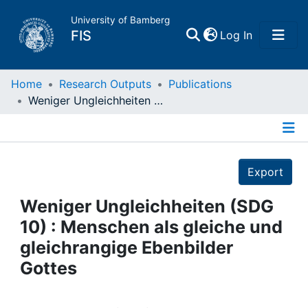
University of Bamberg
(current)
FIS
Log In
Home
Home
Research Outputs
Publications
Weniger Ungleichheiten (SDG 10) : Menschen als gleiche und gleichrangige Ebenbilder Gottes
Publications
Details
Research Data
Export
Projects
Weniger Ungleichheiten (SDG
10) : Menschen als gleiche und
People
gleichrangige Ebenbilder
Gottes
Institutions