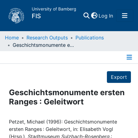
University of Bamberg
(current)
FIS
Log In
Home
Home
Research Outputs
Publications
Geschichtsmonumente ersten Ranges : Geleitwort
Publications
Details
Research Data
Export
Projects
Geschichtsmonumente ersten
Ranges : Geleitwort
People
Institutions
Petzet, Michael (1996): Geschichtsmonumente
ersten Ranges : Geleitwort, in: Elisabeth Vogl
(Hrsg.),
Stadtmuseum Sulzbach-Rosenberg :