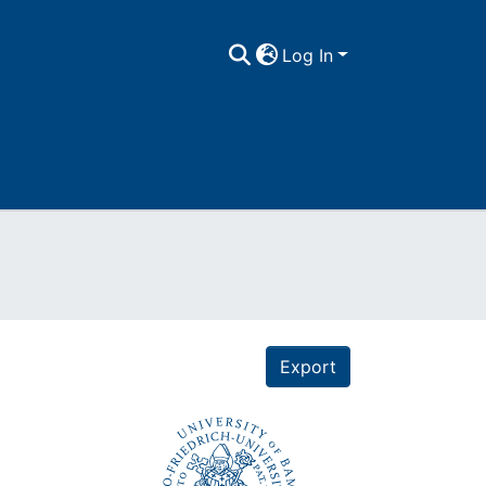
Log In
Export