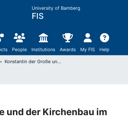
University of Bamberg
FIS
ects
People
Institutions
Awards
My FIS
Help
Konstantin der Große und der Kirchenbau im syrischen Antiochia
e und der Kirchenbau im