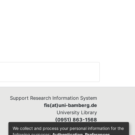
Support Research Information System
fis(at)uni-bamberg.de
University Library
(0951) 863-1568
We collect and process your personal information for the
following purposes:
Authentication, Preferences,