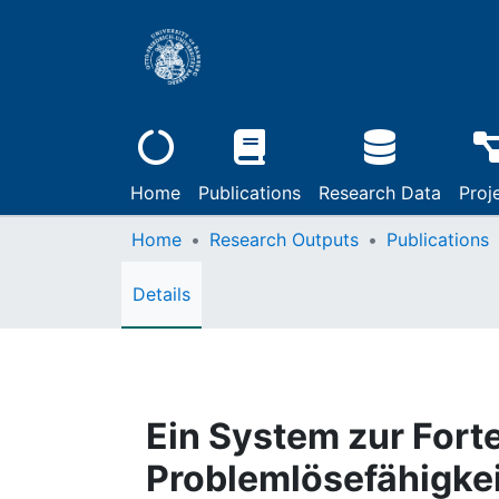
Home
Publications
Research Data
Proj
Home
Research Outputs
Publications
Details
Ein System zur Fort
Problemlösefähigkei