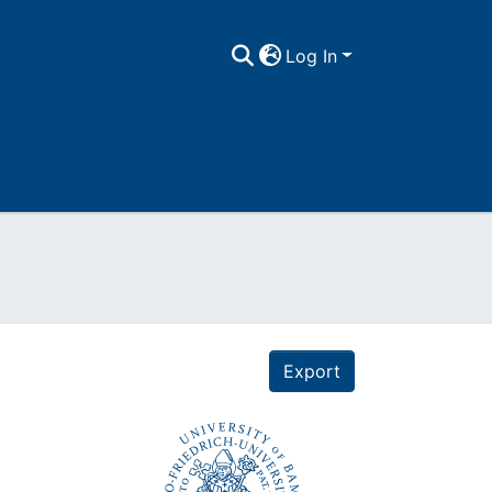
Log In
Export