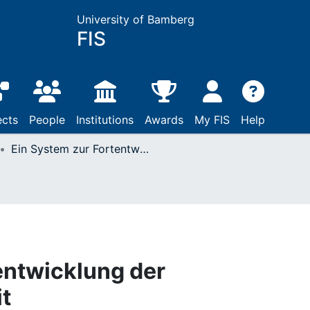
University of Bamberg
FIS
ects
People
Institutions
Awards
My FIS
Help
Ein System zur Fortentwicklung der Problemlösefähigkeit
entwicklung der
t