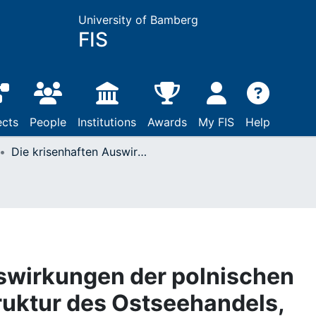
University of Bamberg
FIS
ects
People
Institutions
Awards
My FIS
Help
Die krisenhaften Auswirkungen der polnischen Teilungen auf die Struktur des Ostseehandels, 1772-1846
swirkungen der polnischen
truktur des Ostseehandels,