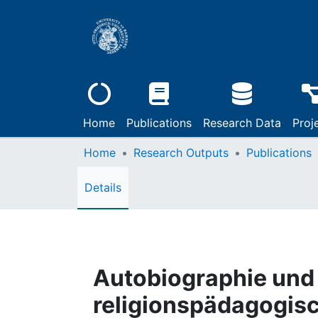
Home
Publications
Research Data
Proj
Home
Research Outputs
Publications
Details
Autobiographie und
religionspädagogisc