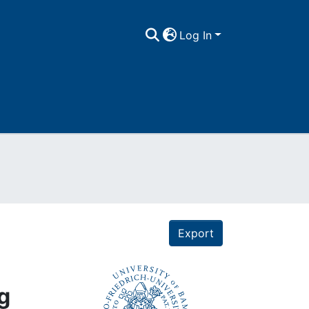
Log In
Export
g