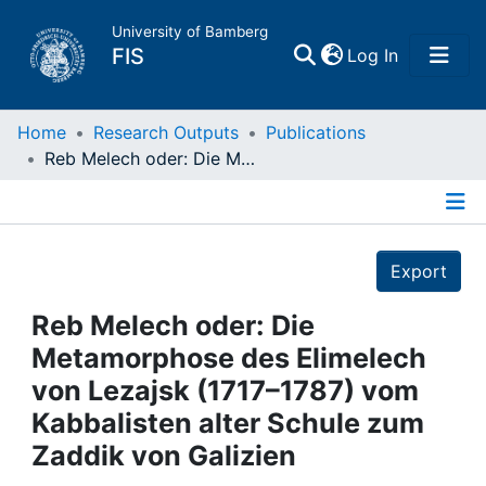
University of Bamberg
(current)
FIS
Log In
Home
Home
Research Outputs
Publications
Reb Melech oder: Die Metamorphose des Elimelech von Lezajsk (1717–1787) vom Kabbalisten alter Schule zum Zaddik von Galizien
Publications
Details
Research Data
Export
Projects
Reb Melech oder: Die
Metamorphose des Elimelech
People
von Lezajsk (1717–1787) vom
Kabbalisten alter Schule zum
Institutions
Zaddik von Galizien