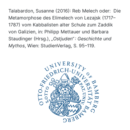
Awards
Talabardon, Susanne (2016): Reb Melech oder: Die
My FIS
Metamorphose des Elimelech von Lezajsk (1717–
1787) vom Kabbalisten alter Schule zum Zaddik
Help
von Galizien, in: Philipp Mettauer und Barbara
Staudinger (Hrsg.),
„Ostjuden“ : Geschichte und
Mythos
, Wien: StudienVerlag, S. 95–119.