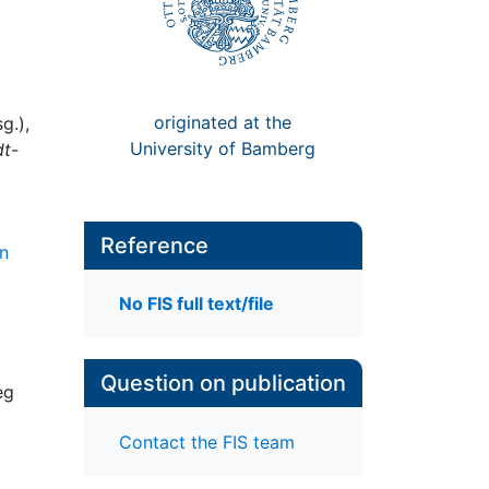
originated at the
g.),
University of Bamberg
dt-
Reference
gn
No FIS full text/file
Question on publication
eg
Contact the FIS team