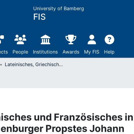
University of Bamberg
FIS
ects
People
Institutions
Awards
My FIS
Help
Lateinisches, Griechisches und Französisches in den Briefen des Marienburger Propstes Johann Ernst Glück (1654-1705)
hisches und Französisches in
ienburger Propstes Johann