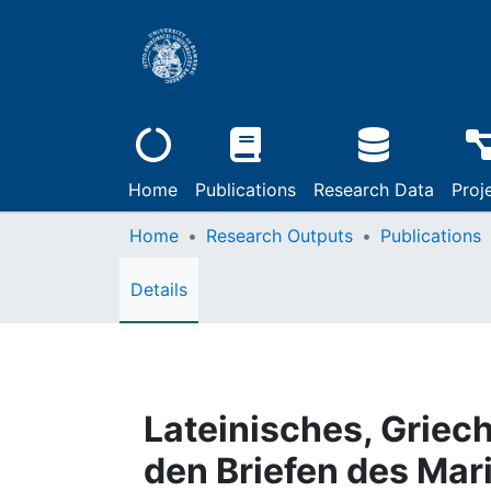
Home
Publications
Research Data
Proj
Home
Research Outputs
Publications
Details
Lateinisches, Griec
den Briefen des Mar