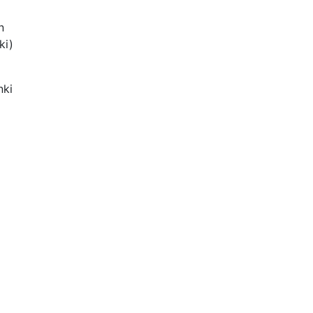
n
ki)
nki