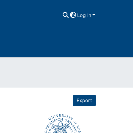
Log In
Export