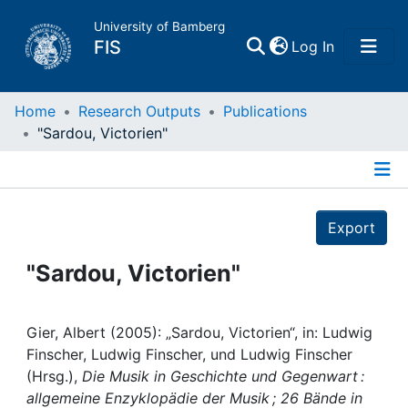
University of Bamberg
(current)
FIS
Log In
Home
Home
Research Outputs
Publications
"Sardou, Victorien"
Publications
Details
Research Data
Export
Projects
"Sardou, Victorien"
People
Gier, Albert (2005): „Sardou, Victorien“, in: Ludwig
Finscher, Ludwig Finscher, und Ludwig Finscher
Institutions
(Hrsg.),
Die Musik in Geschichte und Gegenwart :
allgemeine Enzyklopädie der Musik ; 26 Bände in