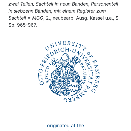
Awards
zwei Teilen, Sachteil in neun Bänden, Personenteil
in siebzehn Bänden; mit einem Register zum
My FIS
Sachteil = MGG
, 2., neubearb. Ausg. Kassel u.a., S.
Sp. 965-967.
Help
originated at the