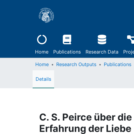
Home
Publications
Research Data
Proj
Home
Research Outputs
Publications
Details
C. S. Peirce über di
Erfahrung der Liebe