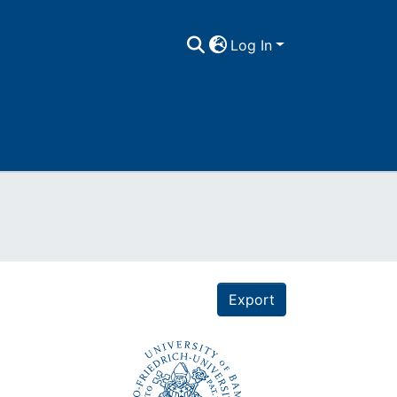
Log In
Export