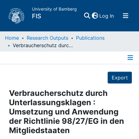
University of Bamberg
(current)
FIS
Log In
Home
Home
Research Outputs
Publications
Verbraucherschutz durch Unterlassungsklagen : Umsetzung und Anwendung der Richtlinie 98/27/EG in den Mitgliedstaaten
Publications
Details
Research Data
Export
Projects
Verbraucherschutz durch
Unterlassungsklagen :
People
Umsetzung und Anwendung
der Richtlinie 98/27/EG in den
Institutions
Mitgliedstaaten