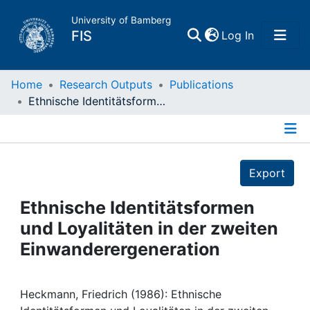
University of Bamberg
(current)
FIS
Log In
Home
Home
Research Outputs
Publications
Ethnische Identitätsformen und Loyalitäten in der zweiten Einwanderergeneration
Publications
Details
Research Data
Export
Projects
Ethnische Identitätsformen
und Loyalitäten in der zweiten
People
Einwanderergeneration
Institutions
Heckmann, Friedrich (1986): Ethnische