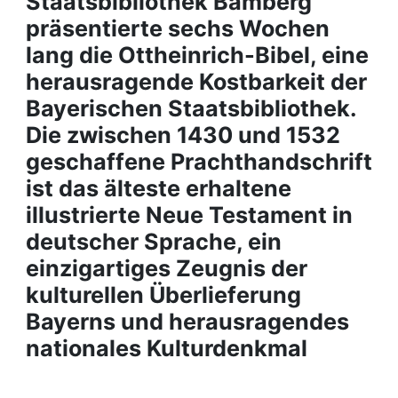
Staatsbibliothek Bamberg
Awards
präsentierte sechs Wochen
My FIS
lang die Ottheinrich-Bibel, eine
herausragende Kostbarkeit der
Help
Bayerischen Staatsbibliothek.
Die zwischen 1430 und 1532
geschaffene Prachthandschrift
ist das älteste erhaltene
illustrierte Neue Testament in
deutscher Sprache, ein
einzigartiges Zeugnis der
kulturellen Überlieferung
Bayerns und herausragendes
nationales Kulturdenkmal