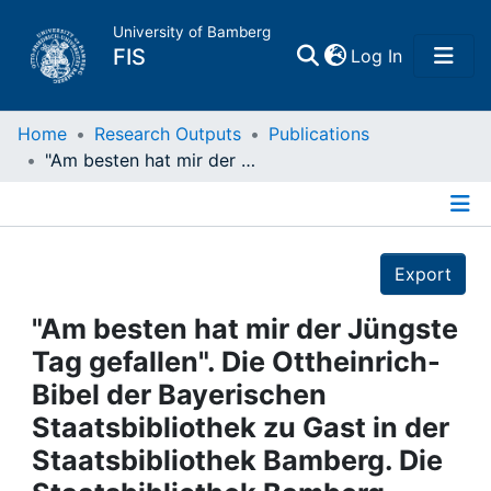
University of Bamberg
(current)
FIS
Log In
Home
Home
Research Outputs
Publications
"Am besten hat mir der Jüngste Tag gefallen". Die Ottheinrich-Bibel der Bayerischen Staatsbibliothek zu Gast in der Staatsbibliothek Bamberg. Die Staatsbibliothek Bamberg präsentierte sechs Wochen lang die Ottheinrich-Bibel, eine herausragende Kostbarkeit der Bayerischen Staatsbibliothek. Die zwischen 1430 und 1532 geschaffene Prachthandschrift ist das älteste erhaltene illustrierte Neue Testament in deutscher Sprache, ein einzigartiges Zeugnis der kulturellen Überlieferung Bayerns und herausragendes nationales Kulturdenkmal
Publications
Details
Research Data
Export
Projects
"Am besten hat mir der Jüngste
Tag gefallen". Die Ottheinrich-
People
Bibel der Bayerischen
Staatsbibliothek zu Gast in der
Institutions
Staatsbibliothek Bamberg. Die