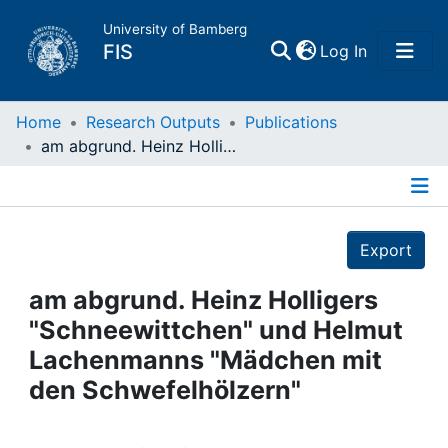
University of Bamberg
(current)
FIS
Log In
Home
Home
Research Outputs
Publications
am abgrund. Heinz Holligers "Schneewittchen" und Helmut Lachenmanns "Mädchen mit den Schwefelhölzern"
Publications
Details
Research Data
Export
Projects
am abgrund. Heinz Holligers
"Schneewittchen" und Helmut
People
Lachenmanns "Mädchen mit
den Schwefelhölzern"
Institutions