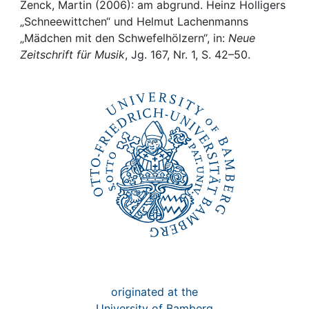
Awards
Zenck, Martin (2006): am abgrund. Heinz Holligers
„Schneewittchen“ und Helmut Lachenmanns
My FIS
„Mädchen mit den Schwefelhölzern“, in:
Neue
Zeitschrift für Musik
, Jg. 167, Nr. 1, S. 42–50.
Help
originated at the
University of Bamberg