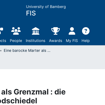
University of Bamberg
FIS
ects
People
Institutions
Awards
My FIS
Help
Eine barocke Marter als Grenzmal : die Wettermarter bei Modschiedel
als Grenzmal : die
odschiedel