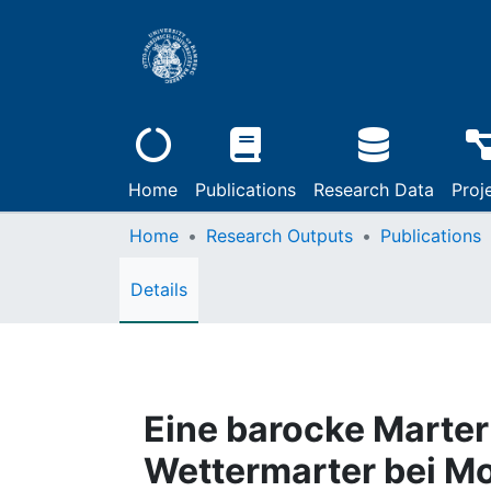
Home
Publications
Research Data
Proj
Home
Research Outputs
Publications
Details
Eine barocke Marter 
Wettermarter bei M