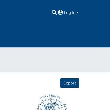
Log In
Export