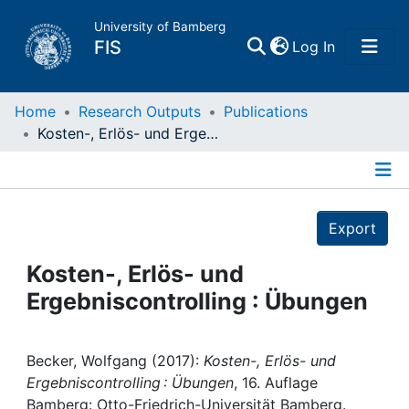
University of Bamberg
(current)
FIS
Log In
Home
Home
Research Outputs
Publications
Kosten-, Erlös- und Ergebniscontrolling : Übungen
Publications
Details
Research Data
Export
Projects
Kosten-, Erlös- und
Ergebniscontrolling : Übungen
People
Institutions
Becker, Wolfgang (2017):
Kosten-, Erlös- und
Ergebniscontrolling : Übungen
, 16. Auflage
Bamberg: Otto-Friedrich-Universität Bamberg.