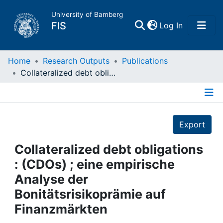
University of Bamberg
(current)
FIS
Log In
Home
Home
Research Outputs
Publications
Collateralized debt obligations : (CDOs) ; eine empirische Analyse der Bonitätsrisikoprämie auf Finanzmärkten
Publications
Details
Research Data
Export
Projects
Collateralized debt obligations
: (CDOs) ; eine empirische
People
Analyse der
Bonitätsrisikoprämie auf
Institutions
Finanzmärkten