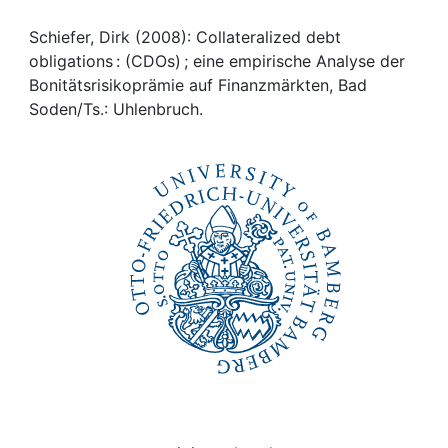
Awards
Schiefer, Dirk (2008): Collateralized debt
My FIS
obligations : (CDOs) ; eine empirische Analyse der
Bonitätsrisikoprämie auf Finanzmärkten, Bad
Help
Soden/Ts.: Uhlenbruch.