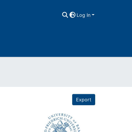
Log In
Export