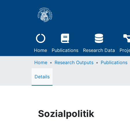
Home
Publications
Research Data
Proj
Home
Research Outputs
Publications
Details
Sozialpolitik