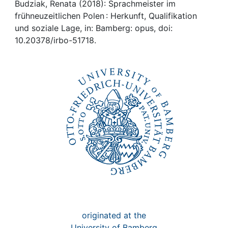
Awards
Budziak, Renata (2018): Sprachmeister im
frühneuzeitlichen Polen : Herkunft, Qualifikation
My FIS
und soziale Lage, in: Bamberg: opus, doi:
10.20378/irbo-51718.
Help
originated at the
University of Bamberg