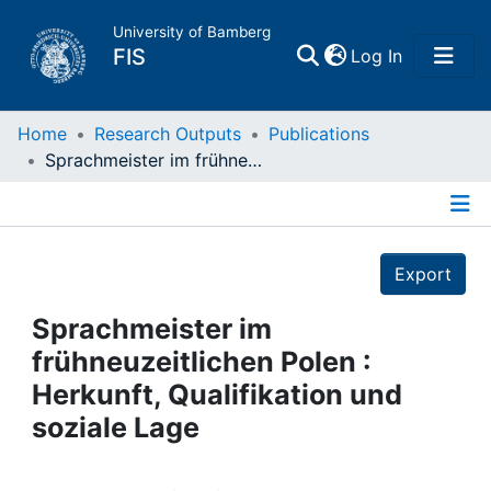
University of Bamberg
(current)
FIS
Log In
Home
Home
Research Outputs
Publications
Sprachmeister im frühneuzeitlichen Polen : Herkunft, Qualifikation und soziale Lage
Publications
Details
Research Data
Export
Projects
Sprachmeister im
frühneuzeitlichen Polen :
People
Herkunft, Qualifikation und
soziale Lage
Institutions