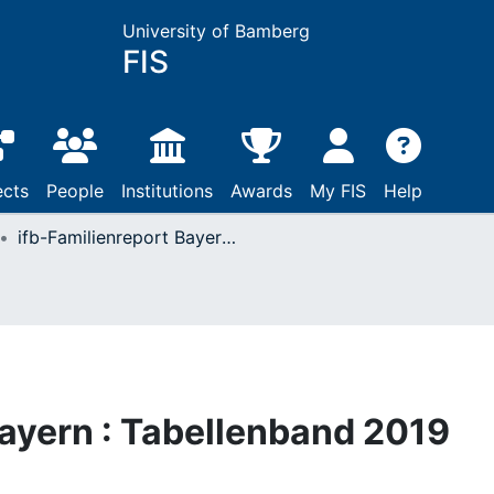
University of Bamberg
FIS
ects
People
Institutions
Awards
My FIS
Help
ifb-Familienreport Bayern : Tabellenband 2019
Bayern : Tabellenband 2019