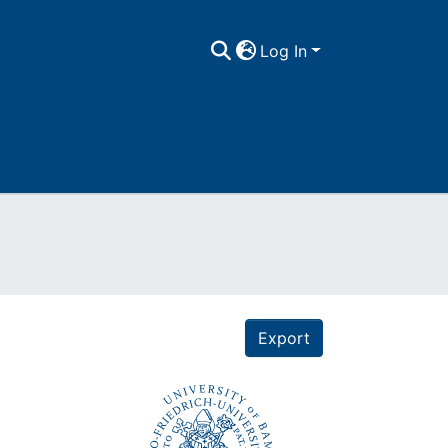
Log In
Export