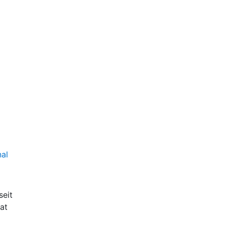
nal
seit
aat
tung