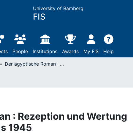
University of Bamberg
FIS
ects
People
Institutions
Awards
My FIS
Help
Der ägyptische Roman : Rezeption und Wertung von den Anfängen bis 1945
an : Rezeption und Wertung
is 1945