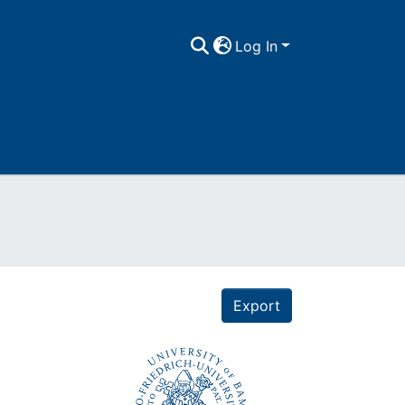
Log In
Export