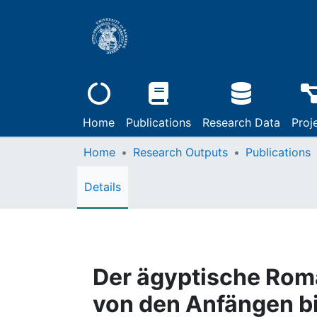
Home
Publications
Research Data
Proj
Home
Research Outputs
Publications
Details
Der ägyptische Rom
von den Anfängen b