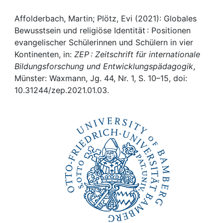
Awards
Affolderbach, Martin; Plötz, Evi (2021): Globales
My FIS
Bewusstsein und religiöse Identität : Positionen
evangelischer Schülerinnen und Schülern in vier
Help
Kontinenten, in:
ZEP : Zeitschrift für internationale
Bildungsforschung und Entwicklungspädagogik
,
Münster: Waxmann, Jg. 44, Nr. 1, S. 10–15, doi:
10.31244/zep.2021.01.03.