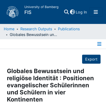
University of Bamberg
(current)
FIS
Log In
Home
Home
Research Outputs
Publications
Globales Bewusstsein und religiöse Identität : Positionen evangelischer Schülerinnen und Schülern in vier Kontinenten
Publications
Details
Research Data
Export
Projects
Globales Bewusstsein und
religiöse Identität : Positionen
People
evangelischer Schülerinnen
und Schülern in vier
Institutions
Kontinenten