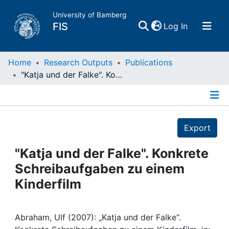
University of Bamberg
(current)
FIS
Log In
Home
Home
Research Outputs
Publications
"Katja und der Falke". Konkrete Schreibaufgaben zu einem Kinderfilm
Publications
Details
Research Data
Export
Projects
"Katja und der Falke". Konkrete
Schreibaufgaben zu einem
People
Kinderfilm
Institutions
Abraham, Ulf (2007): „Katja und der Falke“.