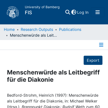
University of Bamberg
(current)
FIS
Log In
Home
Home
Research Outputs
Publications
Menschenwürde als Leitbegriff für die Diakonie
Publications
Details
Research Data
Export
Projects
Menschenwürde als Leitbegriff
für die Diakonie
People
Institutions
Bedford-Strohm, Heinrich (1997): Menschenwürde
als Leitbegriff für die Diakonie, in: Michael Welker
(Hrsg.),
Brennpunkt Diakonie : Rudolf Weth zum 60.