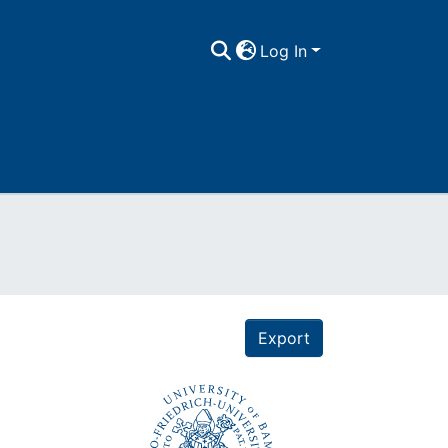
Log In
Export