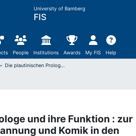
University of Bamberg
FIS
ects
People
Institutions
Awards
My FIS
Help
Die plautinischen Prologe und ihre Funktion : zur Konstruktion von Spannung und Komik in den Komödien des Plautus
ologe und ihre Funktion : zur
pannung und Komik in den