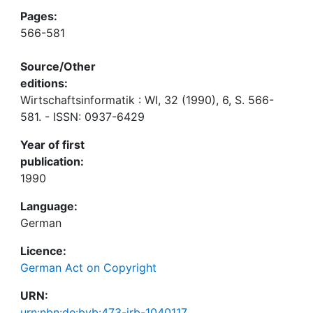
Pages:
566-581
Source/Other
editions:
Wirtschaftsinformatik : WI, 32 (1990), 6, S. 566-
581. - ISSN: 0937-6429
Year of first
publication:
1990
Language:
German
Licence:
German Act on Copyright
URN:
urn:nbn:de:bvb:473-irb-1040117