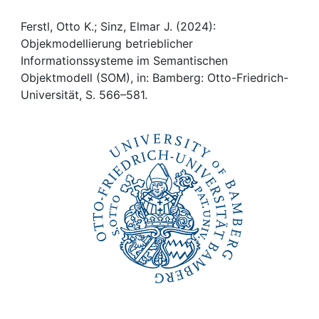
Awards
Ferstl, Otto K.; Sinz, Elmar J. (2024):
My FIS
Objekmodellierung betrieblicher
Informationssysteme im Semantischen
Help
Objektmodell (SOM), in: Bamberg: Otto-Friedrich-
Universität, S. 566–581.