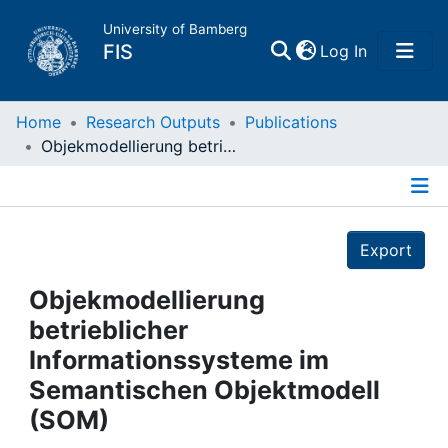
University of Bamberg
(current)
FIS
Log In
Home
Home
Research Outputs
Publications
Objekmodellierung betrieblicher Informationssysteme im Semantischen Objektmodell (SOM)
Publications
Details
Research Data
Export
Projects
Objekmodellierung
betrieblicher
People
Informationssysteme im
Semantischen Objektmodell
Institutions
(SOM)