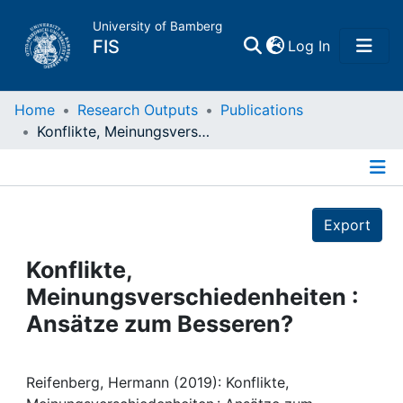
University of Bamberg
(current)
FIS
Log In
Home
Home
Research Outputs
Publications
Konflikte, Meinungsverschiedenheiten : Ansätze zum Besseren?
Publications
Details
Research Data
Export
Projects
Konflikte,
Meinungsverschiedenheiten :
People
Ansätze zum Besseren?
Institutions
Reifenberg, Hermann (2019): Konflikte,