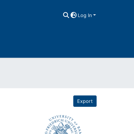
Log In
Export