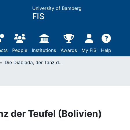
University of Bamberg
FIS
ects
People
Institutions
Awards
My FIS
Help
Die Diablada, der Tanz der Teufel (Bolivien)
nz der Teufel (Bolivien)