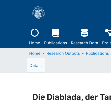
Home
Publications
Research Data
Proj
Home
Research Outputs
Publications
Details
Die Diablada, der Ta