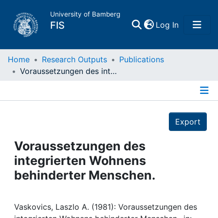
University of Bamberg
(current)
FIS
Log In
Home
Home
Research Outputs
Publications
Voraussetzungen des integrierten Wohnens behinderter Menschen.
Publications
Details
Research Data
Export
Projects
Voraussetzungen des
integrierten Wohnens
People
behinderter Menschen.
Institutions
Vaskovics, Laszlo A. (1981): Voraussetzungen des