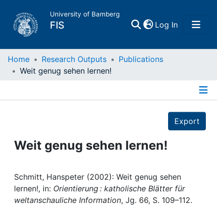
University of Bamberg
(current)
FIS
Log In
Home
Home
Research Outputs
Publications
Weit genug sehen lernen!
Publications
Details
Research Data
Export
Projects
Weit genug sehen lernen!
People
Schmitt, Hanspeter (2002): Weit genug sehen
lernen!, in:
Orientierung : katholische Blätter für
Institutions
weltanschauliche Information
, Jg. 66, S. 109–112.