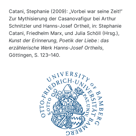
Awards
Catani, Stephanie (2009): „Vorbei war seine Zeit!“
My FIS
Zur Mythisierung der Casanovafigur bei Arthur
Schnitzler und Hanns-Josef Ortheil, in: Stephanie
Help
Catani, Friedhelm Marx, und Julia Schöll (Hrsg.),
Kunst der Erinnerung, Poetik der Liebe : das
erzählerische Werk Hanns-Josef Ortheils
,
Göttingen, S. 123–140.