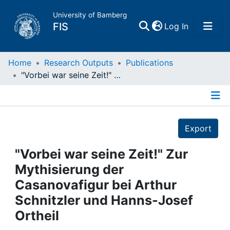
University of Bamberg
(current)
FIS
Log In
Home
Home
Research Outputs
Publications
"Vorbei war seine Zeit!" Zur Mythisierung der Casanovafigur bei Arthur Schnitzler und Hanns-Josef Ortheil
Publications
Details
Research Data
Export
Projects
"Vorbei war seine Zeit!" Zur
Mythisierung der
People
Casanovafigur bei Arthur
Schnitzler und Hanns-Josef
Institutions
Ortheil