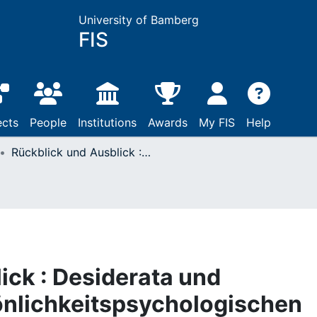
University of Bamberg
FIS
ects
People
Institutions
Awards
My FIS
Help
Rückblick und Ausblick : Desiderata und Potenziale der persönlichkeitspsychologischen Internetforschung
ick : Desiderata und
önlichkeitspsychologischen