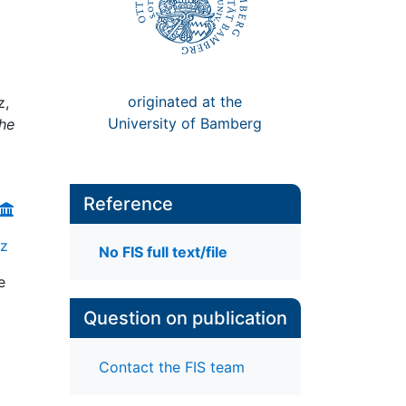
originated at the
z,
University of Bamberg
che
Reference
nz
No FIS full text/file
e
Question on publication
Contact the FIS team