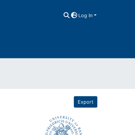
Log In
Export