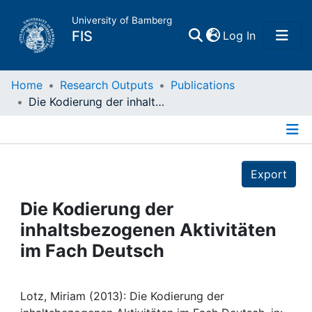
University of Bamberg
(current)
FIS
Log In
Home
Home
Research Outputs
Publications
Die Kodierung der inhaltsbezogenen Aktivitäten im Fach Deutsch
Publications
Details
Research Data
Export
Projects
Die Kodierung der
inhaltsbezogenen Aktivitäten
People
im Fach Deutsch
Institutions
Lotz, Miriam (2013): Die Kodierung der