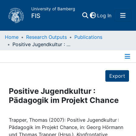
University of Bamberg
(current)
FIS
Log In
Home
Home
Research Outputs
Publications
Positive Jugendkultur : Pädagogik im Projekt Chance
Publications
Details
Research Data
Export
Projects
Positive Jugendkultur :
Pädagogik im Projekt Chance
People
Institutions
Trapper, Thomas (2007): Positive Jugendkultur :
Pädagogik im Projekt Chance, in: Georg Hörmann
und Thomas Trapper (Hrsg.),
Konfrontative