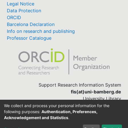
Legal Notice
Data Protection
ORCID
Barcelona Declaration
Info on research and publishing
Professor Catalogue
Support Research Information System
fis(at)uni-bamberg.de
University Library
(0951) 863-1568
We collect and process your personal information for the
following purposes:
Authentication, Preferences,
Acknowledgement and Statistics
.
Built with
DSpace-CRIS software