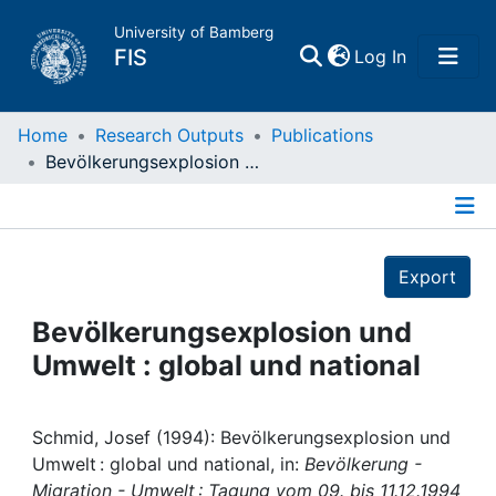
University of Bamberg
(current)
FIS
Log In
Home
Home
Research Outputs
Publications
Bevölkerungsexplosion und Umwelt : global und national
Publications
Details
Research Data
Export
Projects
Bevölkerungsexplosion und
Umwelt : global und national
People
Institutions
Schmid, Josef (1994): Bevölkerungsexplosion und
Umwelt : global und national, in:
Bevölkerung -
Migration - Umwelt : Tagung vom 09. bis 11.12.1994