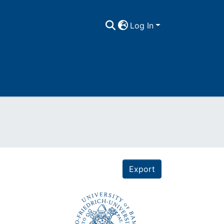
Log In
Export