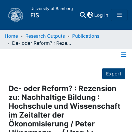
University of Bamberg
(current)
FIS
Log In
Home
Home
Research Outputs
Publications
De- oder Reform? : Rezension zu: Nachhaltige Bildung : Hochschule und Wissenschaft im Zeitalter der Ökonomisierung / Peter Hünermann ... ( Hrsg.) : Bielefeld, 2005
Publications
Details
Research Data
Export
Projects
De- oder Reform? : Rezension
zu: Nachhaltige Bildung :
People
Hochschule und Wissenschaft
im Zeitalter der
Institutions
Ökonomisierung / Peter