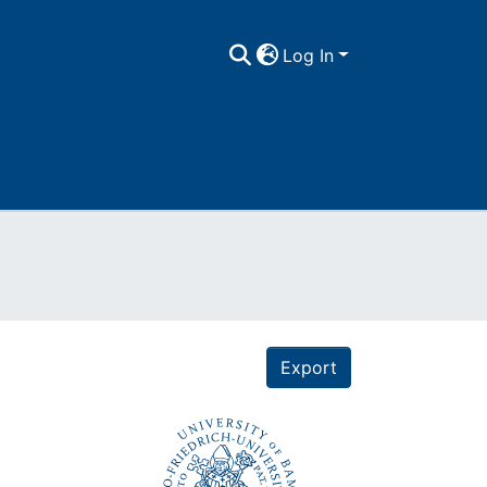
Log In
Export