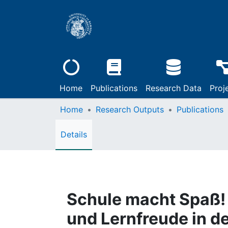
Home
Publications
Research Data
Proj
Home
Research Outputs
Publications
Details
Schule macht Spaß!
und Lernfreude in d