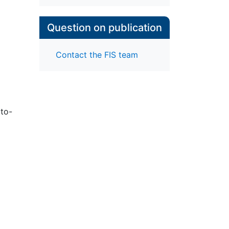
Question on publication
Contact the FIS team
tto-