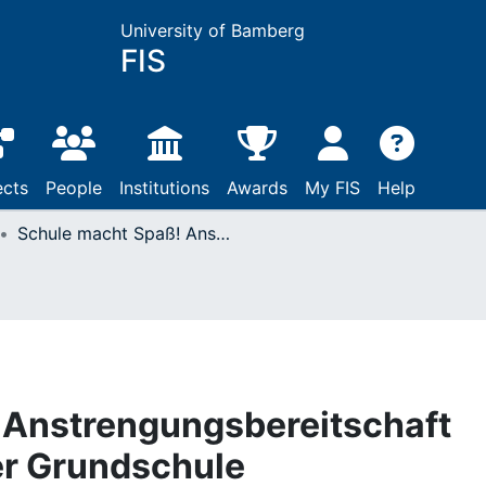
University of Bamberg
FIS
ects
People
Institutions
Awards
My FIS
Help
Schule macht Spaß! Anstrengungsbereitschaft und Lernfreude in der Grundschule
 Anstrengungsbereitschaft
er Grundschule