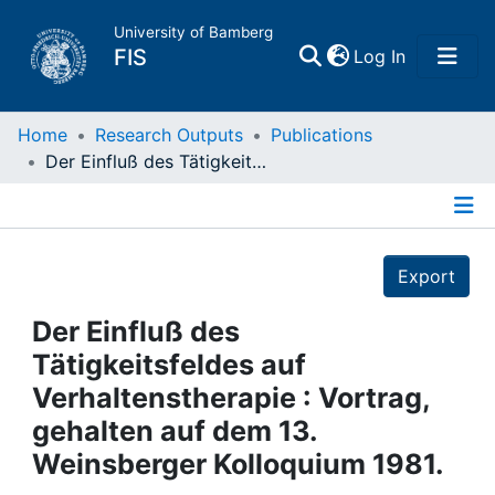
University of Bamberg
(current)
FIS
Log In
Home
Home
Research Outputs
Publications
Der Einfluß des Tätigkeitsfeldes auf Verhaltenstherapie : Vortrag, gehalten auf dem 13. Weinsberger Kolloquium 1981.
Publications
Details
Research Data
Export
Projects
Der Einfluß des
Tätigkeitsfeldes auf
People
Verhaltenstherapie : Vortrag,
gehalten auf dem 13.
Institutions
Weinsberger Kolloquium 1981.