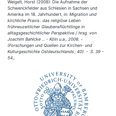
Awards
Weigelt, Horst (2008): Die Aufnahme der
Schwenckfelder aus Schlesien in Sachsen und
My FIS
Amerika im 18. Jahrhundert, in:
Migration und
kirchliche Praxis : das religiöse Leben
frühneuzeitlicher Glaubensflüchtlinge in
Help
alltagsgeschichtlicher Perspektive / hrsg. von
Joachim Bahlcke ... - Köln u.a., 2008. -
(Forschungen und Quellen zur Kirchen- und
Kulturgeschichte Ostdeutschlands ; 40). - S. 39 -
54
,.