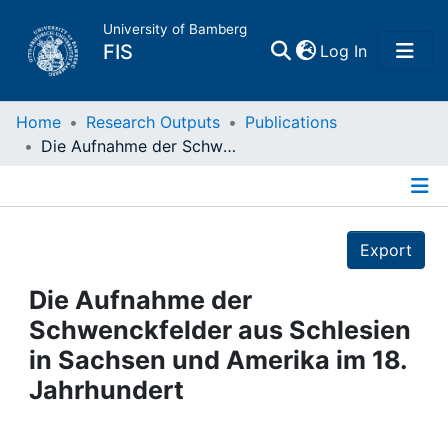
University of Bamberg
(current)
FIS
Log In
Home
Home
Research Outputs
Publications
Die Aufnahme der Schwenckfelder aus Schlesien in Sachsen und Amerika im 18. Jahrhundert
Publications
Details
Research Data
Export
Projects
Die Aufnahme der
Schwenckfelder aus Schlesien
People
in Sachsen und Amerika im 18.
Jahrhundert
Institutions