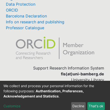
Data Protection
ORCID
Barcelona Declaration
Info on research and publishing
Professor Catalogue
Support Research Information System
fis(at)uni-bamberg.de
University Library
(0951) 863-1568
We collect and process your personal information for the
following purposes:
Authentication, Preferences,
Acknowledgement and Statistics
.
Built with
DSpace-CRIS software
Customize
Decline
That's ok
Cookie settings