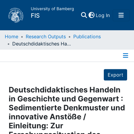
University of Bamberg
(current)
FIS
Log In
Home
Home
Research Outputs
Publications
Deutschdidaktisches Handeln in Geschichte und Gegenwart : Sedimentierte Denkmuster und innovative Anstöße / Einleitung: Zur Forschungssituation des Faches
Publications
Details
Research Data
Export
Projects
Deutschdidaktisches Handeln
in Geschichte und Gegenwart :
People
Sedimentierte Denkmuster und
innovative Anstöße /
Institutions
Einleitung: Zur