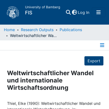
University of Bamberg
(current)
FIS
Log In
Home
Home
Research Outputs
Publications
Weltwirtschaftlicher Wandel und internationale Wirtschaftsordnung
Publications
Details
Research Data
Export
Projects
Weltwirtschaftlicher Wandel
und internationale
People
Wirtschaftsordnung
Institutions
Thiel, Elke (1990): Weltwirtschaftlicher Wandel und