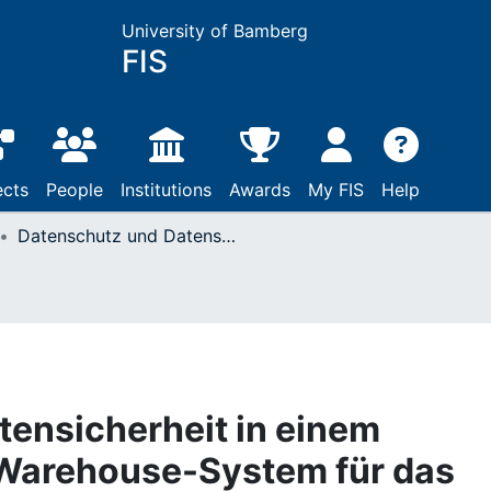
University of Bamberg
FIS
ects
People
Institutions
Awards
My FIS
Help
Datenschutz und Datensicherheit in einem landesweiten Data-Warehouse-System für das Hochschulwesen
ensicherheit in einem
Warehouse-System für das