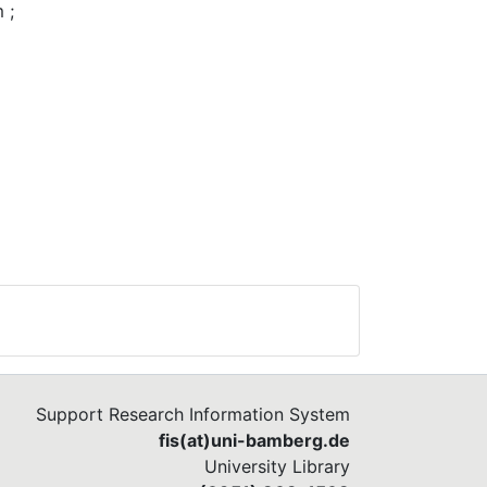
m
;
ür
ie
essen
iven
n
die
Support Research Information System
fis(at)uni-bamberg.de
University Library