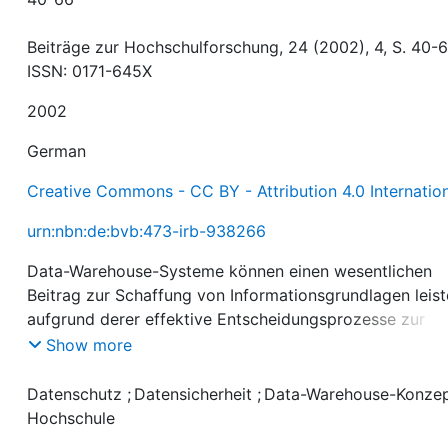
Beiträge zur Hochschulforschung, 24 (2002), 4, S. 40-6
ISSN: 0171-645X
2002
German
Creative Commons - CC BY - Attribution 4.0 Internatio
urn:nbn:de:bvb:473-irb-938266
Data-Warehouse-Systeme können einen wesentlichen
Beitrag zur Schaffung von Informationsgrundlagen leist
aufgrund derer effektive Entscheidungsprozesse zur
Bewältigung der Herausforderungen von Hochschulen
Show more
eingeleitet werden. Im Zusammenhang mit Data-
Warehouse-Systemen ist der Datenschutzproblematik
Datenschutz
;
Datensicherheit
;
Data-Warehouse-Konze
grundsätzlich hohe Aufmerksamkeit zu widmen, da die
Hochschule
dort angebotenen vielfältigen Navigationsmöglichkeite