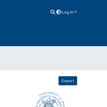
Log In
Export