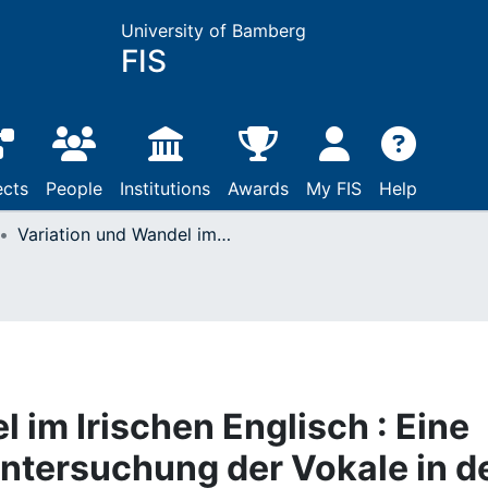
University of Bamberg
FIS
ects
People
Institutions
Awards
My FIS
Help
Variation und Wandel im Irischen Englisch : Eine soziolinguistische Untersuchung der Vokale in den lexikalischen Sets LOT, MOUTH und CHOICE im gesprochenen Englisch der Stadt Galway
 im Irischen Englisch : Eine
Untersuchung der Vokale in d