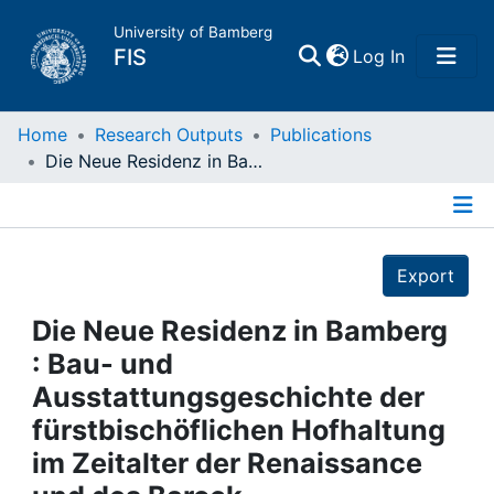
University of Bamberg
(current)
FIS
Log In
Home
Home
Research Outputs
Publications
Die Neue Residenz in Bamberg : Bau- und Ausstattungsgeschichte der fürstbischöflichen Hofhaltung im Zeitalter der Renaissance und des Barock
Publications
Details
Research Data
Export
Projects
Die Neue Residenz in Bamberg
: Bau- und
People
Ausstattungsgeschichte der
fürstbischöflichen Hofhaltung
Institutions
im Zeitalter der Renaissance