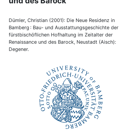
und des Barock
Awards
My FIS
Dümler, Christian (2001): Die Neue Residenz in
Bamberg : Bau- und Ausstattungsgeschichte der
Help
fürstbischöflichen Hofhaltung im Zeitalter der
Renaissance und des Barock, Neustadt (Aisch):
Degener.