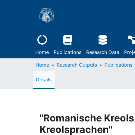
Home
Publications
Research Data
Proj
Home
Research Outputs
Publications
Details
"Romanische Kreols
Kreolsprachen"