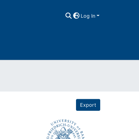
Log In
Export