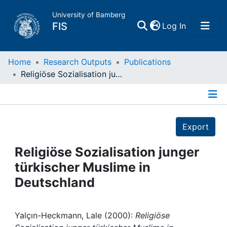
University of Bamberg
(current)
FIS
Log In
Home
Home
Research Outputs
Publications
Religiöse Sozialisation junger türkischer Muslime in Deutschland
Publications
Details
Research Data
Export
Projects
Religiöse Sozialisation junger
türkischer Muslime in
People
Deutschland
Institutions
Yalçın-Heckmann, Lale (2000):
Religiöse