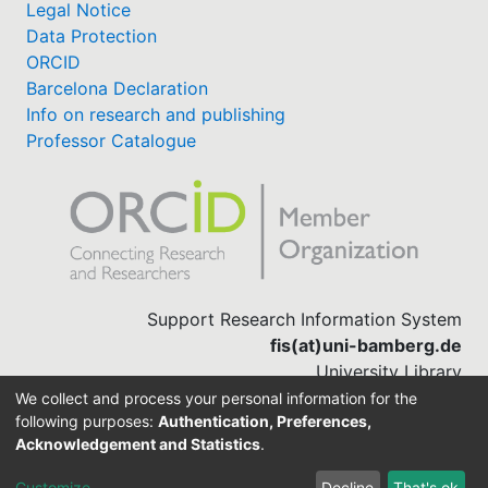
Legal Notice
Data Protection
ORCID
Barcelona Declaration
Info on research and publishing
Professor Catalogue
Support Research Information System
fis(at)uni-bamberg.de
University Library
(0951) 863-1568
We collect and process your personal information for the
following purposes:
Authentication, Preferences,
Acknowledgement and Statistics
.
Built with
DSpace-CRIS software
Customize
Decline
That's ok