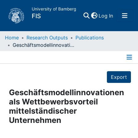
University of Bamberg
(current)
FIS
Log In
Home
Home
Research Outputs
Publications
Geschäftsmodellinnovationen als Wettbewerbsvorteil mittelständischer Unternehmen
Publications
Details
Research Data
Export
Projects
Geschäftsmodellinnovationen
als Wettbewerbsvorteil
People
mittelständischer
Unternehmen
Institutions