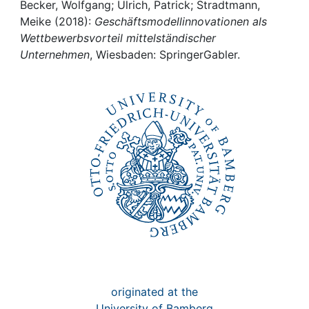
Awards
Becker, Wolfgang; Ulrich, Patrick; Stradtmann,
Meike (2018):
Geschäftsmodellinnovationen als
My FIS
Wettbewerbsvorteil mittelständischer
Unternehmen
, Wiesbaden: SpringerGabler.
Help
originated at the
University of Bamberg